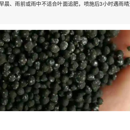
早晨、雨前或雨中不适合叶面追肥，喷施后3小时遇雨晴