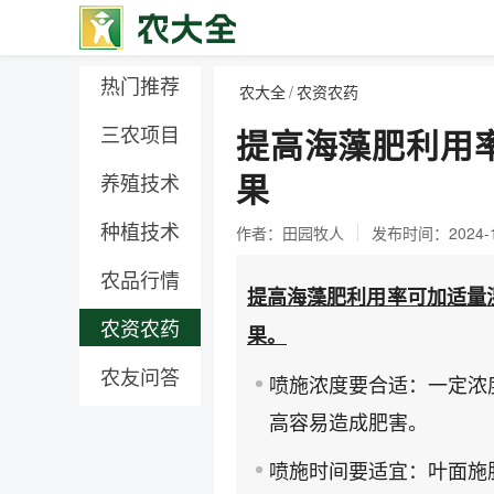
热门推荐
农大全
/
农资农药
三农项目
提高海藻肥利用
果
养殖技术
种植技术
作者：田园牧人
发布时间：2024-12-
农品行情
提高海藻肥利用率可加适量
农资农药
果。
农友问答
喷施浓度要合适：一定浓
高容易造成肥害。
喷施时间要适宜：叶面施